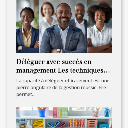
Déléguer avec succès en
management Les techniques
clés pour renforcer
La capacité à déléguer efficacement est une
l'autonomie et les
pierre angulaire de la gestion réussie. Elle
permet...
performances de votre équipe