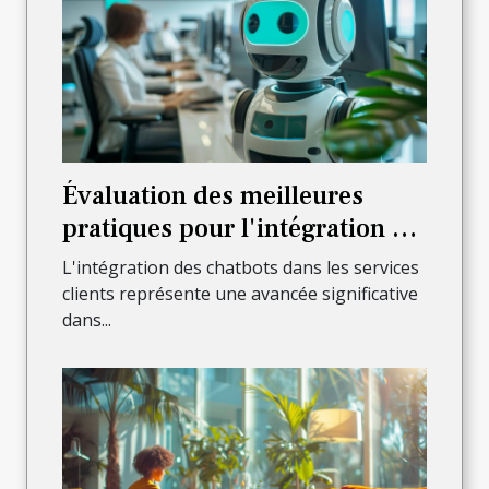
Évaluation des meilleures
pratiques pour l'intégration de
chatbots dans les services
L'intégration des chatbots dans les services
clients
clients représente une avancée significative
dans...