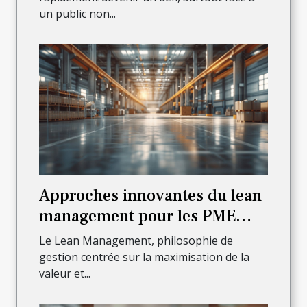
un public non...
Approches innovantes du lean
management pour les PME
maximiser la valeur avec
Le Lean Management, philosophie de
moins de ressources
gestion centrée sur la maximisation de la
valeur et...