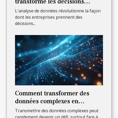
transforme les décisions
d'entreprise ?
L'analyse de données révolutionne la façon
dont les entreprises prennent des
décisions...
Comment transformer des
données complexes en
présentations captivantes ?
Transmettre des données complexes peut
rapidement devenir un défi, surtout face à