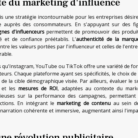
te du marketing d'influence
s une stratégie incontournable pour les entreprises désir
ance auprès des consommateurs. En s'appuyant sur des fi
nes d'influenceurs
permettent de promouvoir des produi
é et de confiance préétablis. L'
authenticité de la marqu
re les valeurs portées par l'influenceur et celles de l'entr
rable.
les qu'Instagram, YouTube ou TikTok offre une variété de fo
rs. Chaque plateforme ayant ses spécificités, le choix de 
 de la cible démographique visée. Par ailleurs, évaluer le s
, et les
mesures de ROI
, adaptées au contexte du mark
écieuses sur la performance des campagnes, permettant 
actions. En intégrant le
marketing de contenu
au sein d
arration cohérente et immersive, augmentant ainsi l'impa
ne révolution publicitaire