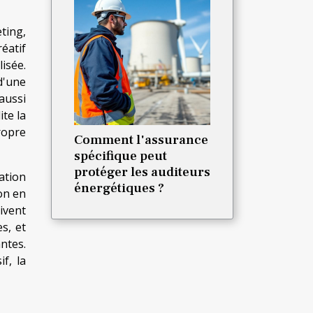
ting,
éatif
isée.
d'une
aussi
ite la
ropre
Comment l'assurance
spécifique peut
protéger les auditeurs
ation
énergétiques ?
ion en
ivent
s, et
ntes.
f, la