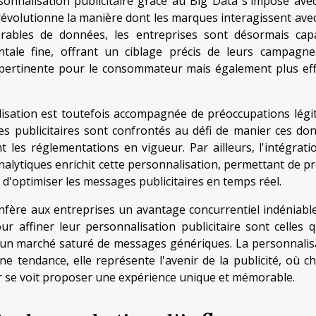
sonnalisation publicitaire grâce au Big Data s'impose ave
révolutionne la manière dont les marques interagissent avec
érables de données, les entreprises sont désormais cap
ale fine, offrant un ciblage précis de leurs campagne
 pertinente pour le consommateur mais également plus eff
isation est toutefois accompagnée de préoccupations légi
Les publicitaires sont confrontés au défi de manier ces do
 les réglementations en vigueur. Par ailleurs, l'intégrati
 analytiques enrichit cette personnalisation, permettant de p
 d'optimiser les messages publicitaires en temps réel.
nfère aux entreprises un avantage concurrentiel indéniable
r affiner leur personnalisation publicitaire sont celles q
ns un marché saturé de messages génériques. La personnalis
e tendance, elle représente l'avenir de la publicité, où c
 se voit proposer une expérience unique et mémorable.