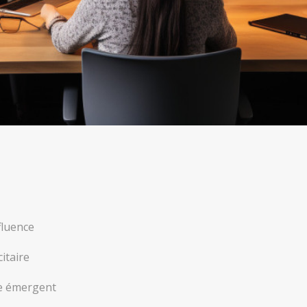
fluence
itaire
te émergent