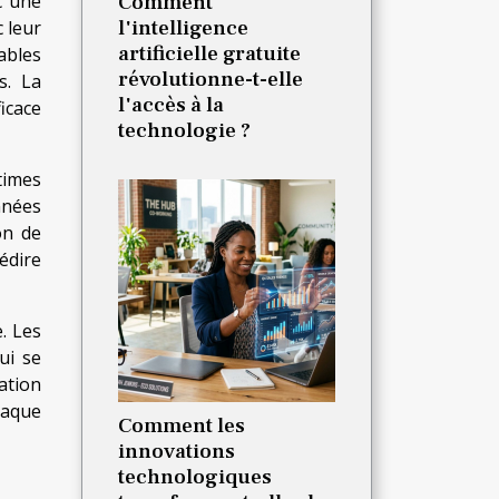
c une
Comment
l'intelligence
 leur
artificielle gratuite
ables
révolutionne-t-elle
s. La
l'accès à la
icace
technologie ?
times
nnées
on de
rédire
. Les
ui se
ation
haque
Comment les
innovations
technologiques