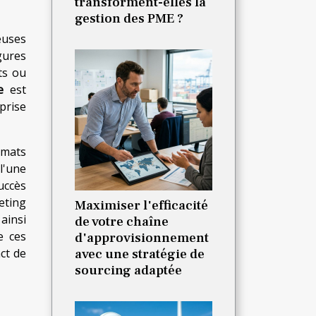
transforment-elles la
gestion des PME ?
euses
gures
ts ou
e
est
eprise
rmats
l'une
uccès
eting
Maximiser l'efficacité
ainsi
de votre chaîne
e ces
d'approvisionnement
ct de
avec une stratégie de
sourcing adaptée