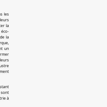
s les
leurs
er la
 éco-
de la
rque,
nt un
ormer
leurs
ustre
ement
stant
 sont
rie à