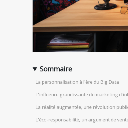
Sommaire
La personnalisation à l'ère du Big Data
L'influence grandissante du marketing d'in
La réalité augmentée, une révolution public
L'éco-responsabilité, un argument de ven