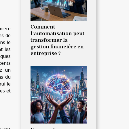
Comment
mière
l'automatisation peut
es de
transformer la
ns le
gestion financière en
t les
entreprise ?
iques
cents
ez un
ns du
ui le
es et