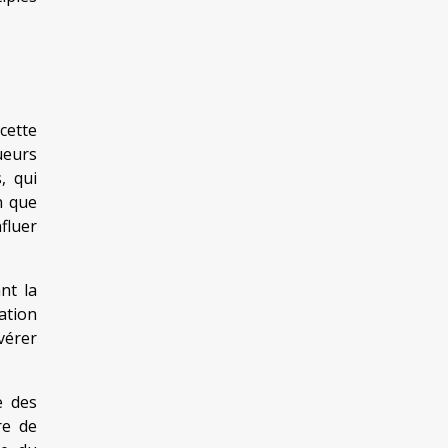
cette
ueurs
, qui
n que
nfluer
nt la
ation
vérer
e des
re de