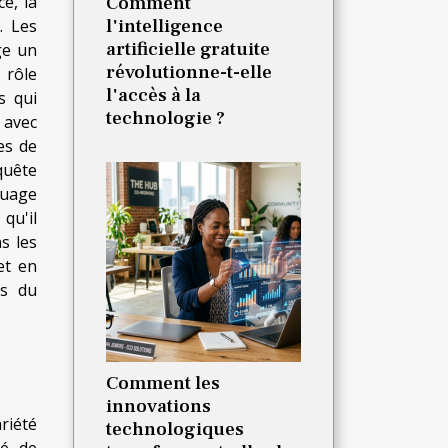
e, la
Comment
l'intelligence
. Les
artificielle gratuite
ge un
révolutionne-t-elle
 rôle
l'accès à la
s qui
technologie ?
 avec
les de
quête
ouage
qu'il
s les
et en
ls du
Comment les
innovations
riété
technologiques
é, de