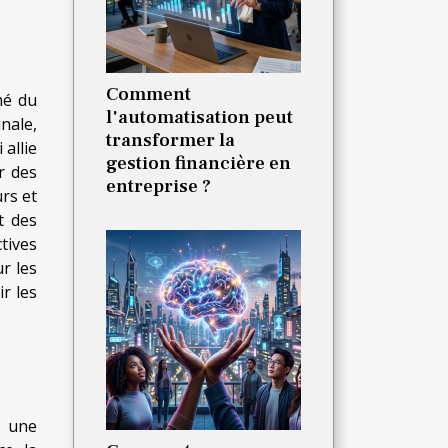
Comment
hé du
l'automatisation peut
nale,
transformer la
 allie
gestion financière en
r des
entreprise ?
rs et
t des
tives
r les
ir les
, une