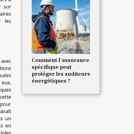
r sur
aires
r les
Comment l'assurance
 avec
spécifique peut
tions
protéger les auditeurs
toutes
énergétiques ?
 eux,
iques
cette
 pour
araît
ns un
es en
iples