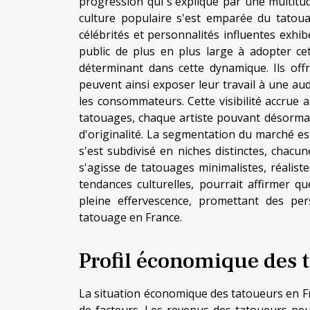
progression qui s'explique par une multitud
culture populaire s'est emparée du tatoua
célébrités et personnalités influentes exhi
public de plus en plus large à adopter ce
déterminant dans cette dynamique. Ils offr
peuvent ainsi exposer leur travail à une au
les consommateurs. Cette visibilité accrue a 
tatouages, chaque artiste pouvant désormais
d'originalité. La segmentation du marché e
s'est subdivisé en niches distinctes, chac
s'agisse de tatouages minimalistes, réalist
tendances culturelles, pourrait affirmer q
pleine effervescence, promettant des pe
tatouage en France.
Profil économique des 
La situation économique des tatoueurs en F
de facteurs. Les revenus des tatoueurs peu