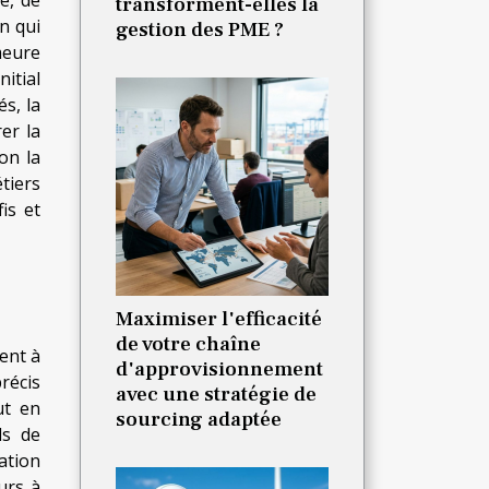
transforment-elles la
n qui
gestion des PME ?
emeure
itial
s, la
er la
on la
étiers
is et
Maximiser l'efficacité
de votre chaîne
ent à
d'approvisionnement
récis
avec une stratégie de
ut en
sourcing adaptée
ls de
ation
urs à