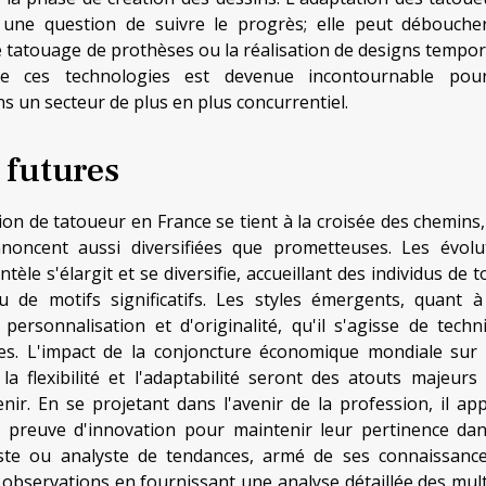
 une question de suivre le progrès; elle peut débouche
e tatouage de prothèses ou la réalisation de designs tempor
de ces technologies est devenue incontournable pou
 un secteur de plus en plus concurrentiel.
 futures
ion de tatoueur en France se tient à la croisée des chemins,
noncent aussi diversifiées que prometteuses. Les évolu
èle s'élargit et se diversifie, accueillant des individus de 
 de motifs significatifs. Les styles émergents, quant à
rsonnalisation et d'originalité, qu'il s'agisse de techn
tes. L'impact de la conjoncture économique mondiale sur 
la flexibilité et l'adaptabilité seront des atouts majeurs
ir. En se projetant dans l'avenir de la profession, il app
e preuve d'innovation pour maintenir leur pertinence da
iste ou analyste de tendances, armé de ses connaissanc
 observations en fournissant une analyse détaillée des mult