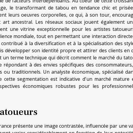
e de facteurs interdépendants. Au coeur de cette croissanc
ge, le transformant de tabou en tendance chic et prisée
bent leurs oeuvres corporelles, ce qui, à son tour, encoura
t art ancestral. Les réseaux sociaux jouent également un
ent une vitrine exceptionnelle pour les artistes tatoueur
dience mondiale, tout en permettant une interaction directe
contribué à la diversification et à la spécialisation des sty
 développer son identité propre et attirer des clients en 
st un terme technique qui décrit comment le marché du tat
une répondant à des envies spécifiques des consommateurs, 
es ou traditionnels. Un analyste économique, spécialisé dan
ue cette segmentation est indicative d'un marché mature 
rspectives économiques robustes pour les professionne
tatoueurs
rance présente une image contrastée, influencée par une va
vent varier considérablement en fonction de leur notoriét