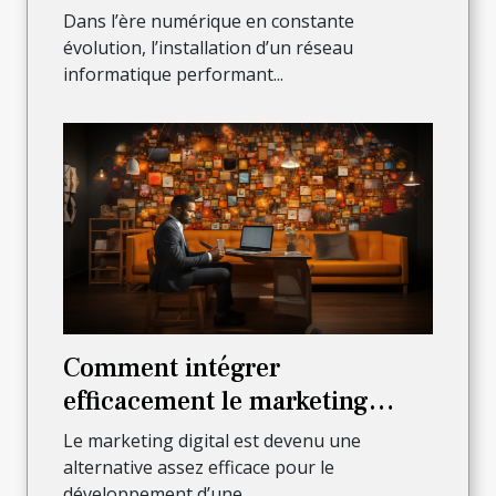
l’installation complète de votre
Dans l’ère numérique en constante
réseau informatique ?
évolution, l’installation d’un réseau
informatique performant...
Comment intégrer
efficacement le marketing
digital pour faire croître son
Le marketing digital est devenu une
activité ?
alternative assez efficace pour le
développement d’une...