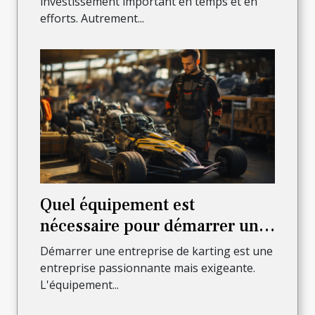
investissement important en temps et en
efforts. Autrement...
Quel équipement est
nécessaire pour démarrer une
entreprise de karting ?
Démarrer une entreprise de karting est une
entreprise passionnante mais exigeante.
L'équipement...