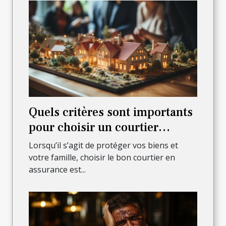
Quels critères sont importants
pour choisir un courtier
assurant sûreté et sécurité des
Lorsqu’il s’agit de protéger vos biens et
biens et de la famille ?
votre famille, choisir le bon courtier en
assurance est...