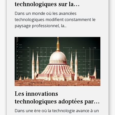
technologiques sur la
profession d'avocat à Lyon
Dans un monde où les avancées
technologiques modifient constamment le
paysage professionnel, la...
Les innovations
technologiques adoptées par
les notaires à Paris 6ème pour
Dans une ère où la technologie avance à un