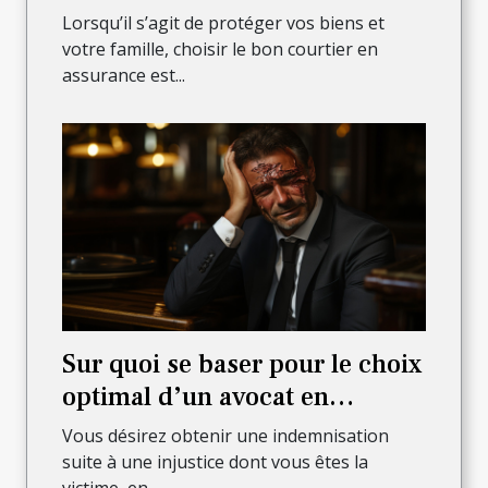
assurant sûreté et sécurité des
Lorsqu’il s’agit de protéger vos biens et
biens et de la famille ?
votre famille, choisir le bon courtier en
assurance est...
Sur quoi se baser pour le choix
optimal d’un avocat en
dommages de corps ?
Vous désirez obtenir une indemnisation
suite à une injustice dont vous êtes la
victime, en...