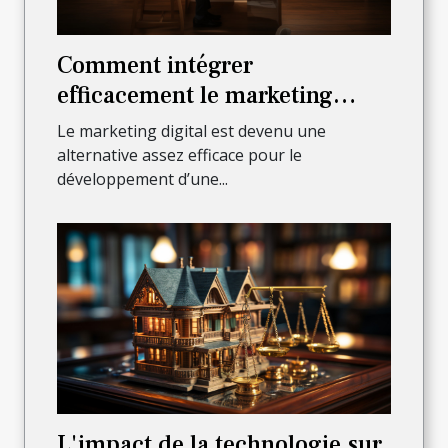
Comment intégrer
efficacement le marketing
digital pour faire croître son
Le marketing digital est devenu une
activité ?
alternative assez efficace pour le
développement d’une...
L'impact de la technologie sur