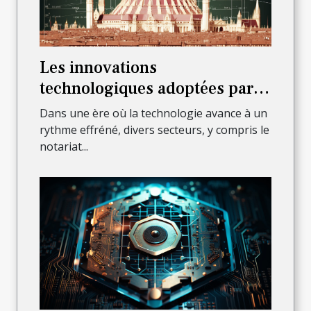
Les innovations
technologiques adoptées par
les notaires à Paris 6ème pour
Dans une ère où la technologie avance à un
améliorer leur service
rythme effréné, divers secteurs, y compris le
notariat...