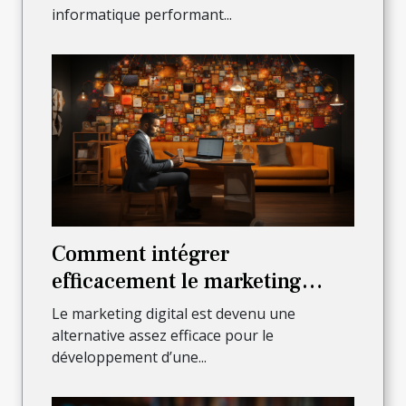
informatique performant...
Comment intégrer
efficacement le marketing
digital pour faire croître son
Le marketing digital est devenu une
activité ?
alternative assez efficace pour le
développement d’une...