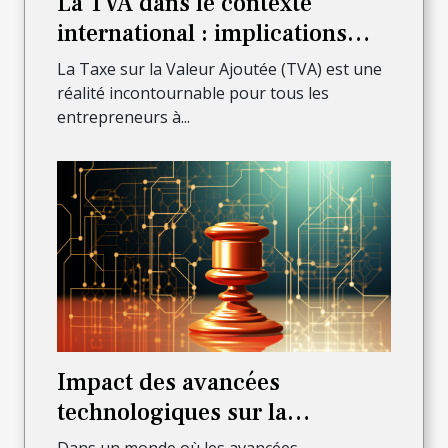
La TVA dans le contexte
international : implications
pour les auto-entrepreneurs
La Taxe sur la Valeur Ajoutée (TVA) est une
réalité incontournable pour tous les
entrepreneurs à...
Impact des avancées
technologiques sur la
profession d'avocat à Lyon