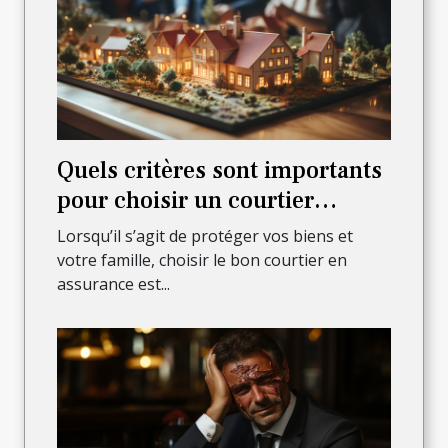
Quels critères sont importants
pour choisir un courtier
assurant sûreté et sécurité des
Lorsqu’il s’agit de protéger vos biens et
biens et de la famille ?
votre famille, choisir le bon courtier en
assurance est...