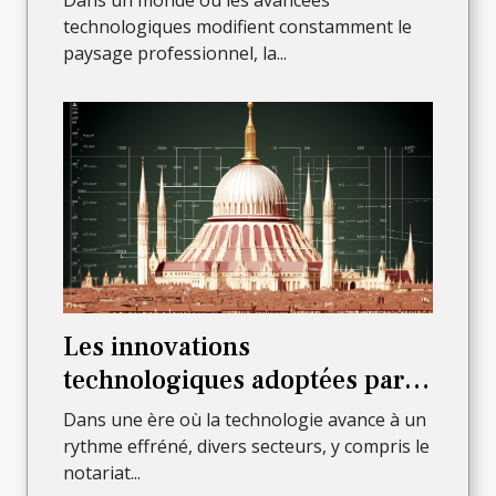
Dans un monde où les avancées
technologiques modifient constamment le
paysage professionnel, la...
Les innovations
technologiques adoptées par
les notaires à Paris 6ème pour
Dans une ère où la technologie avance à un
améliorer leur service
rythme effréné, divers secteurs, y compris le
notariat...