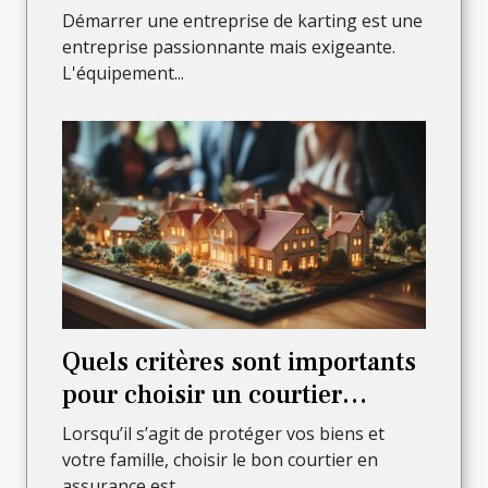
entreprise de karting ?
Démarrer une entreprise de karting est une
entreprise passionnante mais exigeante.
L'équipement...
Quels critères sont importants
pour choisir un courtier
assurant sûreté et sécurité des
Lorsqu’il s’agit de protéger vos biens et
biens et de la famille ?
votre famille, choisir le bon courtier en
assurance est...