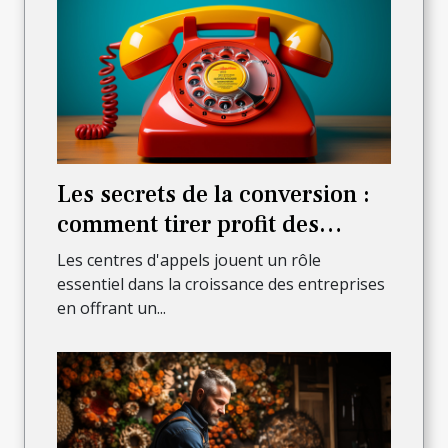
Les secrets de la conversion :
comment tirer profit des
appels entrants pour stimuler
Les centres d'appels jouent un rôle
vos ventes ?
essentiel dans la croissance des entreprises
en offrant un...