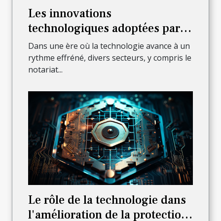
Les innovations
technologiques adoptées par
les notaires à Paris 6ème pour
Dans une ère où la technologie avance à un
améliorer leur service
rythme effréné, divers secteurs, y compris le
notariat...
Le rôle de la technologie dans
l'amélioration de la protection