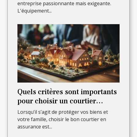
entreprise passionnante mais exigeante.
L'équipement...
Quels critères sont importants
pour choisir un courtier
assurant sûreté et sécurité des
Lorsqu’il s’agit de protéger vos biens et
biens et de la famille ?
votre famille, choisir le bon courtier en
assurance est...