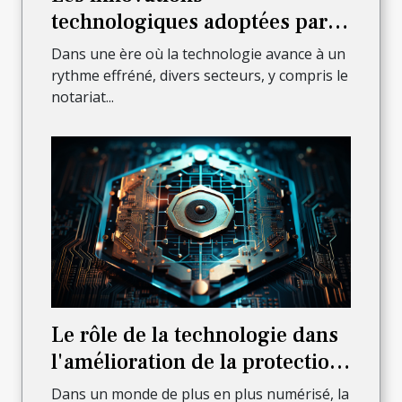
technologiques adoptées par
les notaires à Paris 6ème pour
Dans une ère où la technologie avance à un
améliorer leur service
rythme effréné, divers secteurs, y compris le
notariat...
Le rôle de la technologie dans
l'amélioration de la protection
juridique
Dans un monde de plus en plus numérisé, la