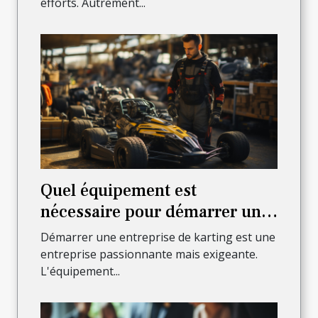
efforts. Autrement...
Quel équipement est
nécessaire pour démarrer une
entreprise de karting ?
Démarrer une entreprise de karting est une
entreprise passionnante mais exigeante.
L'équipement...