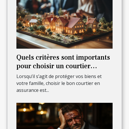
Quels critères sont importants
pour choisir un courtier
assurant sûreté et sécurité des
Lorsqu’il s’agit de protéger vos biens et
biens et de la famille ?
votre famille, choisir le bon courtier en
assurance est...