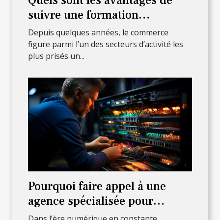
Quels sont les avantages de
suivre une formation
commerciale ?
Depuis quelques années, le commerce
figure parmi l’un des secteurs d’activité les
plus prisés un...
Pourquoi faire appel à une
agence spécialisée pour
l’installation complète de votre
Dans l’ère numérique en constante