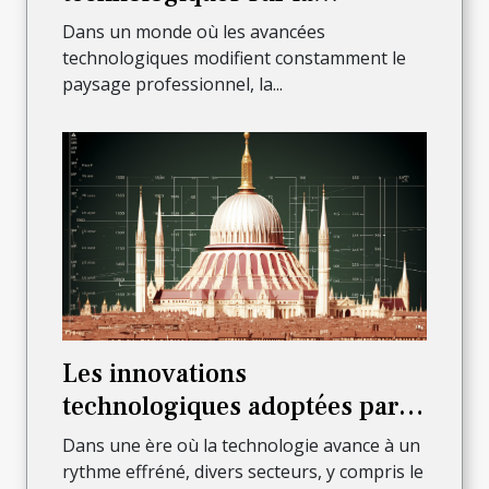
profession d'avocat à Lyon
Dans un monde où les avancées
technologiques modifient constamment le
paysage professionnel, la...
Les innovations
technologiques adoptées par
les notaires à Paris 6ème pour
Dans une ère où la technologie avance à un
améliorer leur service
rythme effréné, divers secteurs, y compris le