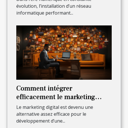
réseau informatique ?
évolution, l’installation d’un réseau
informatique performant...
Comment intégrer
efficacement le marketing
digital pour faire croître son
Le marketing digital est devenu une
activité ?
alternative assez efficace pour le
développement d’une...