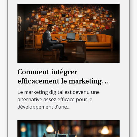
Comment intégrer
efficacement le marketing
digital pour faire croître son
Le marketing digital est devenu une
activité ?
alternative assez efficace pour le
développement d’une...