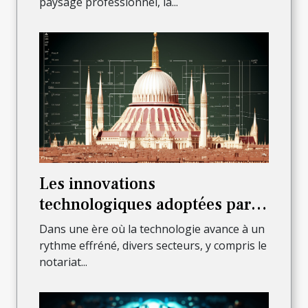
paysage professionnel, la...
Les innovations
technologiques adoptées par
les notaires à Paris 6ème pour
Dans une ère où la technologie avance à un
améliorer leur service
rythme effréné, divers secteurs, y compris le
notariat...