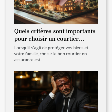
Quels critères sont importants
pour choisir un courtier
assurant sûreté et sécurité des
Lorsqu’il s’agit de protéger vos biens et
biens et de la famille ?
votre famille, choisir le bon courtier en
assurance est...