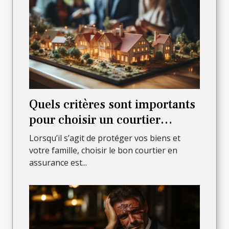
Quels critères sont importants
pour choisir un courtier
assurant sûreté et sécurité des
Lorsqu’il s’agit de protéger vos biens et
biens et de la famille ?
votre famille, choisir le bon courtier en
assurance est...