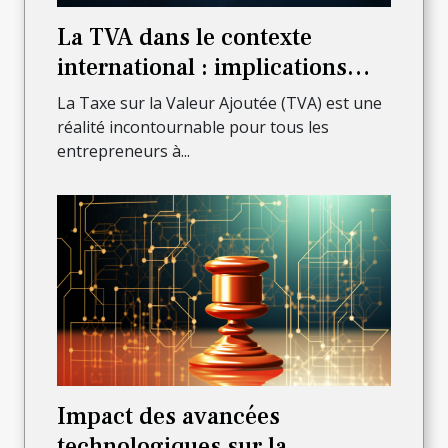
La TVA dans le contexte
international : implications
pour les auto-entrepreneurs
La Taxe sur la Valeur Ajoutée (TVA) est une
réalité incontournable pour tous les
entrepreneurs à...
Impact des avancées
technologiques sur la