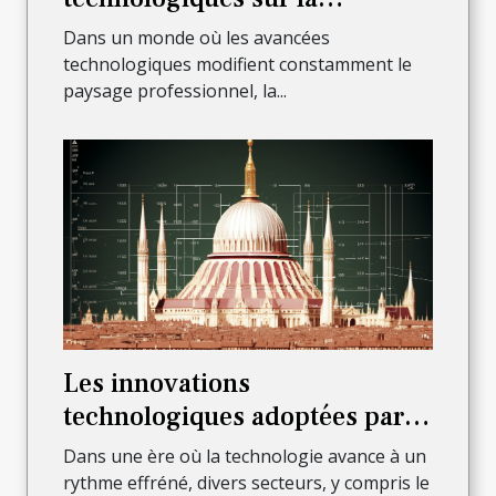
profession d'avocat à Lyon
Dans un monde où les avancées
technologiques modifient constamment le
paysage professionnel, la...
Les innovations
technologiques adoptées par
les notaires à Paris 6ème pour
Dans une ère où la technologie avance à un
améliorer leur service
rythme effréné, divers secteurs, y compris le