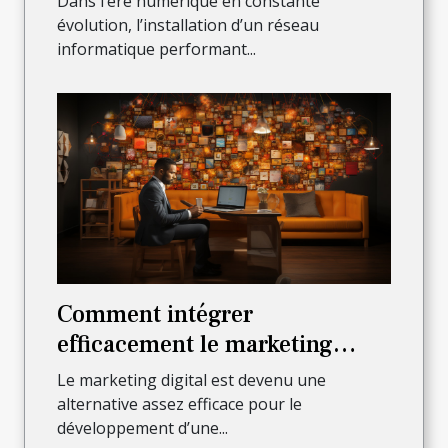
Dans l’ère numérique en constante
réseau informatique ?
évolution, l’installation d’un réseau
informatique performant...
Comment intégrer
efficacement le marketing
digital pour faire croître son
Le marketing digital est devenu une
activité ?
alternative assez efficace pour le
développement d’une...