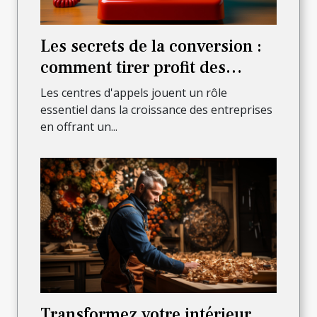
Les secrets de la conversion :
comment tirer profit des
appels entrants pour stimuler
Les centres d'appels jouent un rôle
vos ventes ?
essentiel dans la croissance des entreprises
en offrant un...
Transformez votre intérieur