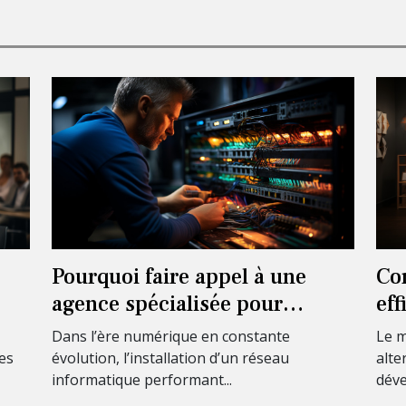
Pourquoi faire appel à une
Co
agence spécialisée pour
ef
l’installation complète de votre
dig
Dans l’ère numérique en constante
Le m
réseau informatique ?
act
les
évolution, l’installation d’un réseau
alte
informatique performant...
déve