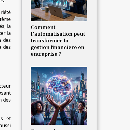
es.
riété
stème
s, la
Comment
ter la
l'automatisation peut
n des
transformer la
e des
gestion financière en
entreprise ?
cteur
osant
n des
es et
aussi