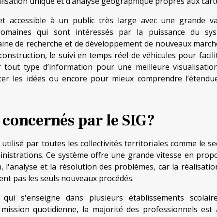
sualisation unique et d’analyse géographique propres aux cart
et accessible à un public très large avec une grande va
 domaines qui sont intéressés par la puissance du sy
ine de recherche et de développement de nouveaux marché
onstruction, le suivi en temps réel de véhicules pour facili
er tout type d’information pour une meilleure visualisatio
nter les idées ou encore pour mieux comprendre l’étendu
 concernés par le SIG?
ilisé par toutes les collectivités territoriales comme le se
dministrations. Ce système offre une grande vitesse en prop
l'analyse et la résolution des problèmes, car la réalisatio
uent pas les seuls nouveaux procédés.
ui s'enseigne dans plusieurs établissements scolair
mission quotidienne, la majorité des professionnels est 