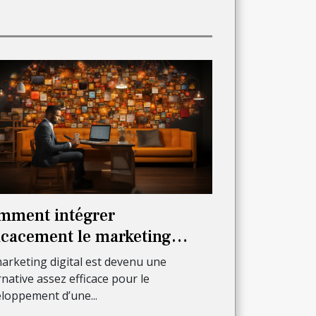
mment intégrer
ficacement le marketing
ital pour faire croître son
arketing digital est devenu une
ivité ?
rnative assez efficace pour le
loppement d’une...